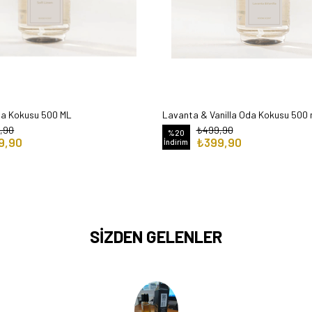
da Kokusu 500 ML
Lavanta & Vanilla Oda Kokusu 500 
,90
₺499,90
%20
9,90
₺399,90
İndirim
SİZDEN GELENLER