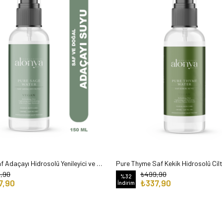
Pure Sage Saf Adaçayı Hidrosolü Yenileyici ve Onarıcı Etkili Cilt Bakım Toniği 150 Ml
,90
₺499,90
%32
7,90
₺337,90
İndirim