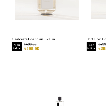
Seabreeze Oda Kokusu 500 ml
Soft Linen O
₺499,90
₺499
%20
%20
₺399,90
₺39
İndirim
İndirim