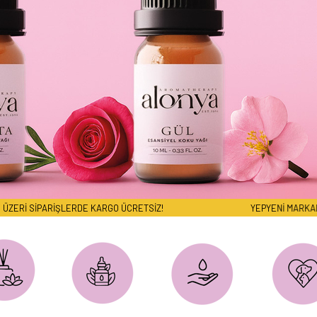
ŞLERDE KARGO ÜCRETSİZ!
YEPYENİ MARKALARIMIZ SİZLER