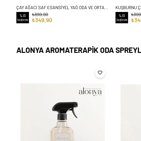
ÇAY AĞACI SAF ESANSİYEL YAĞ ODA VE ORTAM KOKUSU AROMATİK UÇUCU YAĞ 50 ML
₺399,90
₺399
%13
%13
₺349,90
₺34
İndirim
İndirim
ALONYA AROMATERAPİK ODA SPREYL