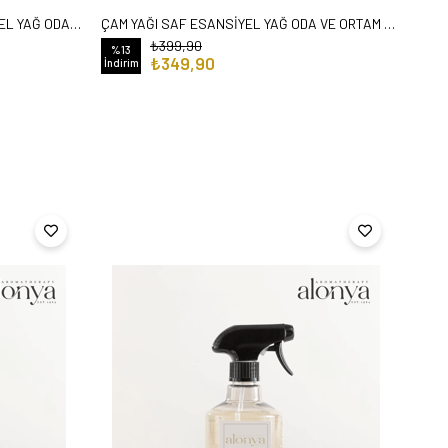
NAR ÇEKİRDEĞİ YAĞI SAF ESANSİYEL YAĞ ODA VE ORTAM KOKUSU AROMATİK UÇUCU YAĞ 50 ML
ÇAM YAĞI SAF ESANSİYEL YAĞ ODA VE ORTAM KOKUSU AROMATİK UÇUCU YAĞ 50 ML
₺399,90
%13
%13
₺349,90
İndirim
İndir