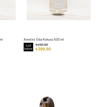
ml
Ametist Oda Kokusu 500 ml
₺499,90
%20
₺399,90
İndirim