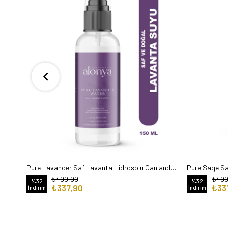
Pure Lavander Saf Lavanta Hidrosolü Canlandırıcı Ve Besleyici Cilt Bakım Toniği 150 ml
₺499,90
₺499
%32
%32
₺337,90
₺33
İndirim
İndirim