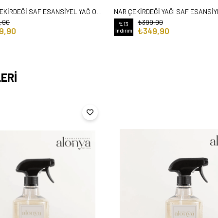
KUŞBURNU ÇEKİRDEĞİ SAF ESANSİYEL YAĞ ODA VE ORTAM KOKUSU AROMATİK UÇUCU YAĞ 50 ML
,90
₺399,90
%13
9,90
₺349,90
İndirim
ERİ