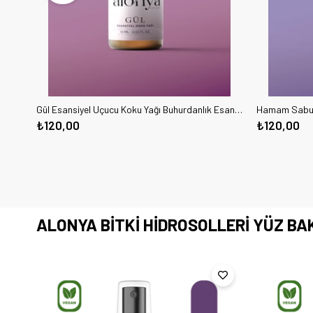
Gül Esansiyel Uçucu Koku Yağı Buhurdanlık Esansı Oda Kokusu ve Aromaterapi Yağı 10 ML
₺120,00
₺120,00
ALONYA BİTKİ HİDROSOLLERİ YÜZ BAK