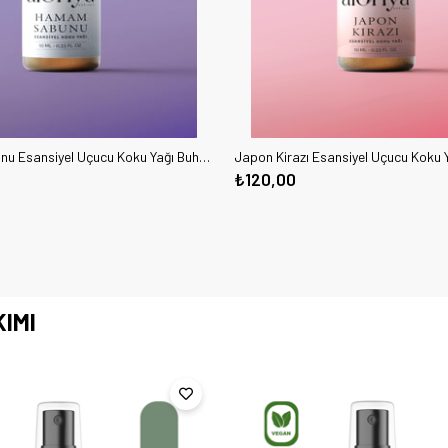
Hamam Sabunu Esansiyel Uçucu Koku Yağı Buhurdanlık Esansı Oda Kokusu Aromaterapi Yağı 10 ML
₺120,00
IMI