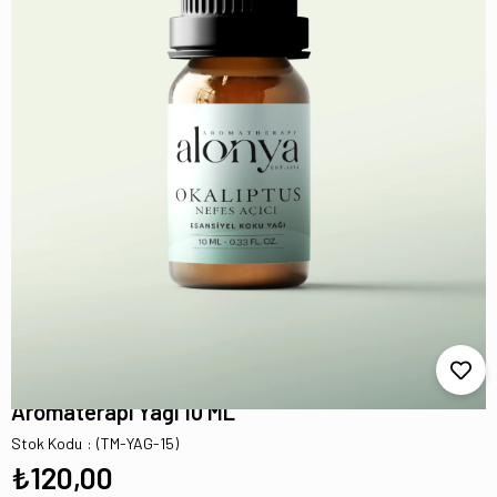
Okaliptus Nefes Açıcı Esansiyel Uçucu
Koku Yağı Buhurdanlık Oda Kokusu
Aromaterapi Yağı 10 ML
Stok Kodu
(TM-YAG-15)
₺120,00