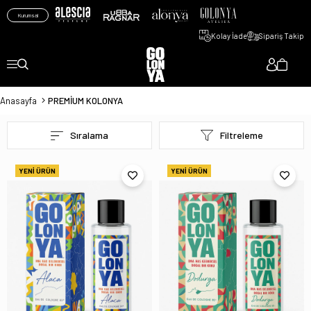
Kurumsal
Kolay İade
Sipariş Takip
Anasayfa
PREMİUM KOLONYA
Sıralama
Filtreleme
YENI ÜRÜN
YENI ÜRÜN