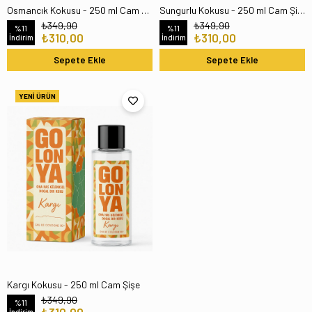
Osmancık Kokusu - 250 ml Cam Şişe
Sungurlu Kokusu - 250 ml Cam Şişe
₺349,90
₺349,90
%11
%11
₺310,00
₺310,00
İndirim
İndirim
Sepete Ekle
Sepete Ekle
YENI ÜRÜN
Kargı Kokusu - 250 ml Cam Şişe
₺349,90
%11
İndirim