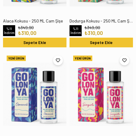
Alaca Kokusu - 250 ML Cam Şişe
Dodurga Kokusu - 250 ML Cam Şişe
₺349,90
₺349,90
%11
%11
₺310,00
₺310,00
İndirim
İndirim
Sepete Ekle
Sepete Ekle
YENI ÜRÜN
YENI ÜRÜN