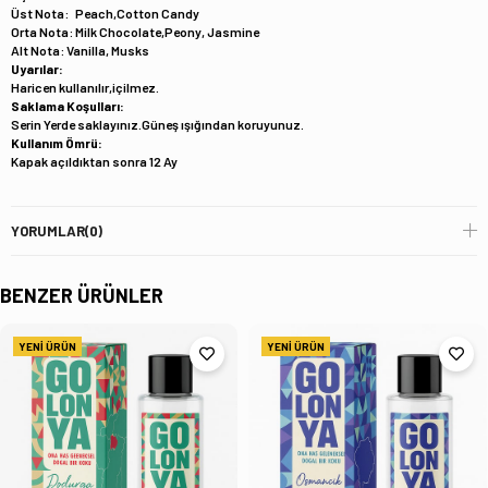
Üst Nota: Peach,Cotton Candy
Orta Nota: Milk Chocolate,Peony, Jasmine
Alt Nota: Vanilla, Musks
Uyarılar:
Haricen kullanılır,içilmez.
Saklama Koşulları:
Serin Yerde saklayınız.Güneş ışığından koruyunuz.
Kullanım Ömrü:
Kapak açıldıktan sonra 12 Ay
YORUMLAR
(0)
BENZER ÜRÜNLER
YENI ÜRÜN
YENI ÜRÜN