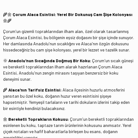
🌾🌼
Çorum Alaca Esintisi: Yerel Bir Dokunuş Cam Şişe Kolonyası
🌼🌾
Çorum'un gizemli topraklarından ilham alan, özel olarak tasarlanmış
Çorum Alaca Esintisi, bu bölgenin eşsiz doğasını bir şişe içinde sunuyor.
Her damlasında Anadolu'nun sıcaklığını ve Alaca'nın özgün dokusunu
hissedeceğiniz bu cam şişe kolonyası, yerel bir lezzet ve tazelik sunar.
🌞
Anadolu'nun Sıcağında Doğmuş Bir Koku:
Çorum'un sıcak güneşi
ve bereketli topraklarından ilham alarak hazırlanan Çorum Alaca
Esintisi, Anadolu'nun zengin mirasını taşıyan benzersiz bir koku
deneyimi sunar.
🌾
Alaca'nın Tarifsiz Esintisi:
Alaca ilçesinin huzurlu atmosferini
yansıtan bu özel koku, doğanın huzur veren esintisini şişeye
hapsetmiştir. Yemyeşil tarlaların ve tarihi dokuların izlerini takip eden
bir esintiyle kendinizi bulacaksınız.
🌼
Bereketli Toprakların Kokusu:
Çorum'un bereketli topraklarından
esinlenen bu koku, taptaze tarım ürünlerinin kokusunu anımsatır. Yerel
çiçek notaları ve hafif baharatlarla birleşen bu esans, doğanın
zenginliğini yansıtır.