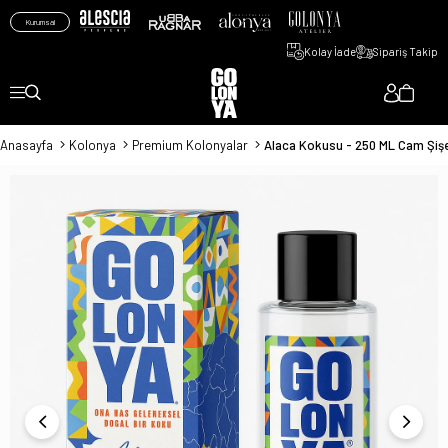
Kurumsal
Kolay İade
Sipariş Takip
Anasayfa
Kolonya
Premium Kolonyalar
Alaca Kokusu - 250 ML Cam Şiş