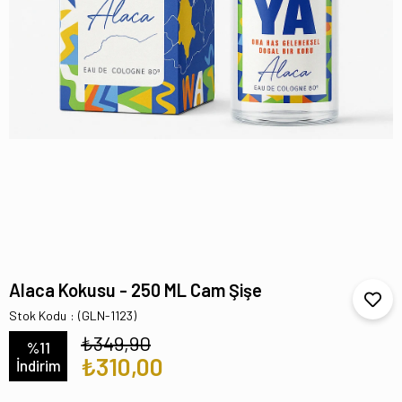
Alaca Kokusu - 250 ML Cam Şişe
Stok Kodu
(GLN-1123)
₺349,90
%
11
₺310,00
İndirim