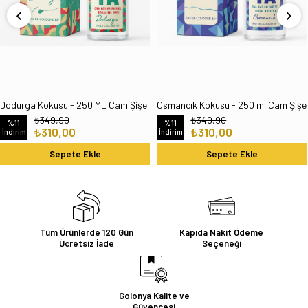
Dodurga Kokusu - 250 ML Cam Şişe
Osmancık Kokusu - 250 ml Cam Şişe
₺349,90
₺349,90
%11
%11
₺310,00
₺310,00
İndirim
İndirim
Sepete Ekle
Sepete Ekle
Tüm Ürünlerde 120 Gün
Kapıda Nakit Ödeme
Ücretsiz İade
Seçeneği
Golonya Kalite ve
Güvencesi