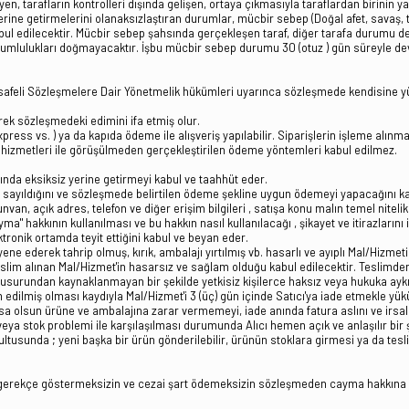
tarafların kontrolleri dışında gelişen, ortaya çıkmasıyla taraflardan birinin ya 
ine getirmelerini olanaksızlaştıran durumlar, mücbir sebep (Doğal afet, savaş,
kabul edilecektir. Mücbir sebep şahsında gerçekleşen taraf, diğer tarafa durumu d
umlulukları doğmayacaktır. İşbu mücbir sebep durumu 30 (otuz ) gün süreyle devam
safeli Sözleşmelere Dair Yönetmelik hükümleri uyarınca sözleşmede kendisine yük
erek sözleşmedeki edimini ifa etmiş olur.
s vs. ) ya da kapıda ödeme ile alışveriş yapılabilir. Siparişlerin işleme alınma z
ri hizmetleri ile görüşülmeden gerçekleştirilen ödeme yöntemleri kabul edilmez.
nda eksiksiz yerine getirmeyi kabul ve taahhüt eder.
iş sayıldığını ve sözleşmede belirtilen ödeme şekline uygun ödemeyi yapacağını k
n, açık adres, telefon ve diğer erişim bilgileri , satışa konu malın temel nitelikle
cayma" hakkının kullanılması ve bu hakkın nasıl kullanılacağı , şikayet ve itirazları
ktronik ortamda teyit ettiğini kabul ve beyan eder.
ne ederek tahrip olmuş, kırık, ambalajı yırtılmış vb. hasarlı ve ayıplı Mal/Hizme
eslim alınan Mal/Hizmet'in hasarsız ve sağlam olduğu kabul edilecektir. Teslimden
n kusurundan kaynaklanmayan bir şekilde yetkisiz kişilerce haksız veya hukuka aykır
dilmiş olması kaydıyla Mal/Hizmet'i 3 (üç) gün içinde Satıcı'ya iade etmekle yüküm
a olsun ürüne ve ambalajına zarar vermemeyi, iade anında fatura aslını ve irsali
 stok problemi ile karşılaşılması durumunda Alıcı hemen açık ve anlaşılır bir şe
rultusunda ; yeni başka bir ürün gönderilebilir, ürünün stoklara girmesi ya da te
bir gerekçe göstermeksizin ve cezai şart ödemeksizin sözleşmeden cayma hakkına sa