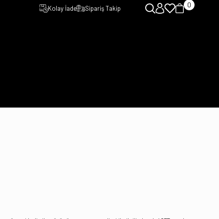
0
Kolay İade
Sipariş Takip