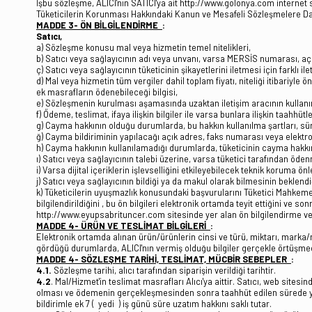
İşbu sözleşme, ALICI'nın SATICI'ya ait http://www.golonya.com internet site
Tüketicilerin Korunması Hakkındaki Kanun ve Mesafeli Sözleşmelere Dai
MADDE 3- ÖN BİLGİLENDİRME
:
Satıcı,
a) Sözleşme konusu mal veya hizmetin temel nitelikleri,
b) Satıcı veya sağlayıcının adı veya unvanı, varsa MERSİS numarası, açık
ç) Satıcı veya sağlayıcının tüketicinin şikayetlerini iletmesi için farklı ileti
d) Mal veya hizmetin tüm vergiler dahil toplam fiyatı, niteliği itibar
ek masrafların ödenebileceği bilgisi,
e) Sözleşmenin kurulması aşamasında uzaktan iletişim aracının kullanım
f) Ödeme, teslimat, ifaya ilişkin bilgiler ile varsa bunlara ilişkin taahhü
g) Cayma hakkının olduğu durumlarda, bu hakkın kullanılma şartları, süres
ğ) Cayma bildiriminin yapılacağı açık adres, faks numarası veya elektron
h) Cayma hakkının kullanılamadığı durumlarda, tüketicinin cayma hakkı
ı) Satıcı veya sağlayıcının talebi üzerine, varsa tüketici tarafından öd
i) Varsa dijital içeriklerin işlevselliğini etkileyebilecek teknik koruma önl
j) Satıcı veya sağlayıcının bildiği ya da makul olarak bilmesinin beklendiği
k) Tüketicilerin uyuşmazlık konusundaki başvurularını Tüketici Mahkeme
bilgilendirildiğini , bu ön bilgileri elektronik ortamda teyit ettiğini v
http://www.eyupsabrituncer.com sitesinde yer alan ön bilgilendirme ve 
MADDE 4- ÜRÜN VE TESLİMAT BİLGİLERİ
:
Elektronik ortamda alınan ürün/ürünlerin cinsi ve türü, miktarı, marka/mode
gördüğü durumlarda, ALICI'nın vermiş olduğu bilgiler gerçekle örtüşmedi
MADDE 4- SÖZLEŞME TARİHİ, TESLİMAT, MÜCBİR SEBEPLER
:
4.1.
Sözleşme tarihi, alıcı tarafından siparişin verildiği tarihtir.
4.2
. Mal/Hizmet'in teslimat masrafları Alıcı'ya aittir. Satıcı, web sites
olması ve ödemenin gerçekleşmesinden sonra taahhüt edilen sürede yapılır.
bildirimle ek 7 ( yedi ) iş günü süre uzatım hakkını saklı tutar.