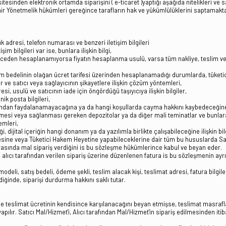
sinden elektronik ortamda siparişini ( e-ticaret )yaptığı aşağıda nitelikleri ve satış
r Yönetmelik hükümleri gereğince tarafların hak ve yükümlülüklerini saptamakta
 adresi, telefon numarası ve benzeri iletişim bilgileri
şim bilgileri var ise, bunlara ilişkin bilgi,
iyle önceden hesaplanamıyorsa fiyatın hesaplanma usulü, varsa tüm nakliye, tesli
 bedelinin olağan ücret tarifesi üzerinden hesaplanamadığı durumlarda, tüketici
tler ve satıcı veya sağlayıcının şikayetlere ilişkin çözüm yöntemleri,
i, usulü ve satıcının iade için öngördüğü taşıyıcıya ilişkin bilgiler,
ik posta bilgileri,
ndan faydalanamayacağına ya da hangi koşullarda cayma hakkını kaybedeceğine il
enmesi veya sağlanması gereken depozitolar ya da diğer mali teminatlar ve bunlara 
emleri,
, dijital içeriğin hangi donanım ya da yazılımla birlikte çalışabileceğine ilişkin bil
sine veya Tüketici Hakem Heyetine yapabileceklerine dair tüm bu hususlarda Satı
e sonrasında mal sipariş verdiğini is bu sözleşme hükümlerince kabul ve beyan eder.
alıcı tarafından verilen sipariş üzerine düzenlenen fatura is bu sözleşmenin ayrı
li, satış bedeli, ödeme şekli, teslim alacak kişi, teslimat adresi, fatura bilgileri,
ğinde, siparişi durdurma hakkını saklı tutar.
inde teslimat ücretinin kendisince karşılanacağını beyan etmişse, teslimat masraflar
 Satıcı Mal/Hizmet'i, Alıcı tarafından Mal/Hizmet'in sipariş edilmesinden itibaren 