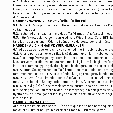
4.3
. Sözleşmenin imzalandığı tarihte mevcut olmayan veya öngörülmeyen, 
kısmen ya da tamamen yerine getirmelerini ya da bunları zamanında yer
lokavt, üretim ve iletişim tesislerinde önemli ölçüde arıza vb.) olarak 
tarafların edimlerini yerine getirememelerinden dolayı herhangi bir sor
doğmuş olacaktır.
MADDE 5- SATICININ HAK VE YÜKÜMLÜLÜKLERİ :
5.1.
Satıcı, 4077 sayılı Tüketicilerin Korunması Hakkındaki Kanun ve Me
ve taahhüt eder.
5.2.
Satıcı, Alıcı'nın satın almış olduğu Mal/Hizmet'in Alıcı'ya teslim ed
5.3.
http://www.golonya.com dan kredi kartı (Visa, MasterCard, BKM Expres
tahsilatın yapıldığı andır. Ödemeli gönderi ya da posta çeki gibi müşte
MADDE 6- ALICININ HAK VE YÜKÜMLÜLÜKLERİ :
6.1.
Alıcı, sözleşmede kendisine yüklenen edimleri mücbir sebepler dışı
6.2.
Alıcı, sipariş vermekle birlikte iş sözleşme hükümlerini kabul etm
6.3
. Alıcı
.
http://www.golonya.com internet sitesinden satıcının isim, unva
koşulları ve masrafları vs. satışa konu mal ile ilgili tüm ön bilgiler ve "
internet ortamına uygun şekilde bilgi sahibi olduğunu bu ön bilgileri ele
6.4
. Alıcı'nın, Sözleşme konusu Mal/Hizmet'i teslim almadan önce muaye
tamamen kendisine aittir. Alıcı tarafından kargo şirketi görevlisinden t
6.5.
Mal/Hizmet'in tesliminden sonra Alıcı'ya ait kredi kartının Alıcı'nı
mal/hizmet bedelini Satıcı'ya ödememesi halinde, Alıcı kendisine teslim e
6.6.
Alıcı, aldığı ürünü iade etmek istemesi durumunda ne surette olurs
6.7.
Sözleşme konusu malın tedarik edilemeyeceğinin anlaşılması ve/veya
fiyatta başka bir mal gönderilebilir ya da alıcının arzusu ve seçimi doğ
iptal edilebilir.
MADDE 7- CAYMA HAKKI
:
Alıcı malı teslim aldıktan sonra 14 (on dört) gün içerisinde herhangi 
mevzuat hükümlerine uygun olarak bildirimde bulunulması şarttır.