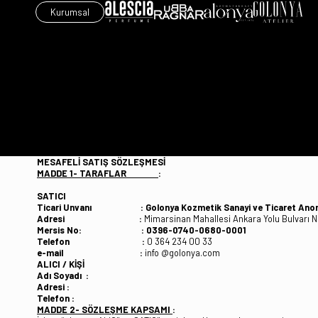
Kurumsal
MESAFELİ SATIŞ SÖZLEŞMESİ
MADDE 1- TARAFLAR
:
SATICI
Ticari Unvanı : Golonya Kozmetik Sanayi ve Ticaret Anoni
Adresi :
Mimarsinan Mahallesi Ankara Yolu Bulvarı 
Mersis No: : 0396-0740-0680-0001
Telefon :
0 364 234 00 33
e-mail :
info @golonya.com
ALICI / KİŞİ
Adı Soyadı :
Adresi :
Telefon :
MADDE 2- SÖZLEŞME KAPSAMI
: