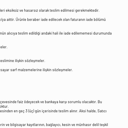
nleri eksiksiz ve hasarsız olarak teslim edilmesi gerekmektedir.
ıcı'ya aittir. Ürünle beraber iade edilecek olan faturanın iade bölümü
rünün alıcıya teslim edildiği andaki hali ile iade edilememesi durumunda
eler.
eslimine ilişkin sözleşmeler.
gisayar sarf malzemelerine ilişkin sözleşmeler.
.
çerçevesinde faiz ödeyecek ve bankaya karşı sorumlu olacaktır. Bu
oktur.
esinden en geç 3 (üç) gün içerisinde teslim alınır. Aksi halde, Satıcı
rin ve bilgisayar kayıtlarının, bağlayıcı, kesin ve münhasır delil teşkil