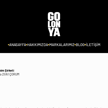
ANASAYFA
HAKKIMIZDA
MARKALARIMIZ
BLOG
İLETİŞİM
m Şirketi
No:21/A1 ÇORUM