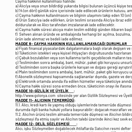
Cayma hakkının kullanılması halinde:
a) Alıcı'ya veya onun bildirdiği yukarıda bilgisi bulunan üçüncü kişiye t
b) 14 (on dört) günlük süre içerisinde iade edilecek ürünlerin kutusu, a
c) Cayma hakkının kullanılmasını ve bilginin ulaşımını takip eden 10 (on) 
d) Ürün Satıcı'ya iade edilirken, ürün teslimi sırasında Alıcı'ya ibraz ed
doldurularak ve Alıcı tarafından imzalanarak iade edilecektir.
e) Cayma hakkı süresi alıcıya malın teslim edildiği günden itibaren başl
f) Sehven alınan üründe ve ambalajında herhangi bir açılma, bozulma, kır
ürün iade alınmaz ve bedeli iade edilmez.
MADDE 8- CAYMA HAKKININ KULLANILAMAYACAĞI DURUMLAR 
a) Fiyatı finansal piyasalardaki dalgalanmalara bağlı olarak değişen ve
b) Tüketicinin istekleri veya kişisel ihtiyaçları doğrultusunda hazırlanan
c) Çabuk bozulabilen veya son kullanma tarihi geçebilecek malların tesl
ç) Tesliminden sonra ambalaj, bant, mühür, paket gibi koruyucu unsurlar
d) Tesliminden sonra başka ürünlerle karışan ve doğası gereği ayrıştı
e) Malın tesliminden sonra ambalaj, bant, mühür, paket gibi koruyucu un
f) Abonelik sözleşmesi kapsamında sağlananlar dışında, gazete ve dergi g
ğ) Elektronik ortamda anında ifa edilen hizmetler veya tüketiciye anınd
h) Cayma hakkı süresi sona ermeden önce, tüketicinin onayı ile ifasına 
MADDE 10-GİZLİLİK VE ÜYELİK
:
http://www.golonya.com sitesinde yer alan Gizlilik Sözleşmesi ve Üyeli
MADDE 11- ALICININ TEMERRÜDÜ
:
11.1. Alıcı, kredi kartı ile yapmış olduğu işlemlerinde temerrüde düşme
durumda ilgili banka hukuki yollara başvurabilir; doğacak masrafları ve 
11.2. Alıcı'nın ürünü teslim almada temerrüde düşmesi ve Alıcı'nın bildir
sözleşmeyi ifa etmiş sayılır ve Alıcı'nın talebi üzerinde ikinci kez sevk edi
MADDE 12- DELİL SÖZLEŞMESİ
:
Alıcı, işbu Sözleşme'den doğabilecek ihtilaflarda Satıcı'nın resmi defter v