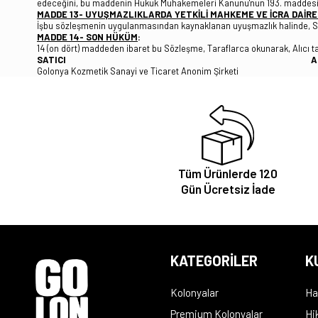
edeceğini, bu maddenin Hukuk Muhakemeleri Kanunu'nun 193. maddesi a
MADDE 13- UYUŞMAZLIKLARDA YETKİLİ MAHKEME VE İCRA DAİRE
İşbu sözleşmenin uygulanmasından kaynaklanan uyuşmazlık halinde, Sanay
MADDE 14- SON HÜKÜM
:
14 (on dört) maddeden ibaret bu Sözleşme, Taraflarca okunarak, Alıcı t
SATICI ALIC
Golonya Kozmetik Sanayi ve Ticaret Anonim Şirketi
Tüm Ürünlerde 120
Gün Ücretsiz İade
KATEGORİLER
K
Kolonyalar
Ha
Premium Kolonyalar
Hi