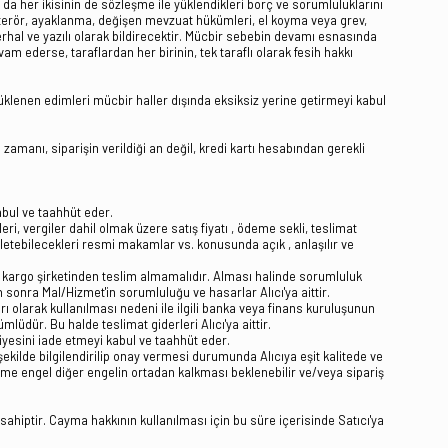
da her ikisinin de sözleşme ile yüklendikleri borç ve sorumluluklarını
 terör, ayaklanma, değişen mevzuat hükümleri, el koyma veya grev,
erhal ve yazılı olarak bildirecektir. Mücbir sebebin devamı esnasında
 ederse, taraflardan her birinin, tek taraflı olarak fesih hakkı
lenen edimleri mücbir haller dışında eksiksiz yerine getirmeyi kabul
amanı, siparişin verildiği an değil, kredi kartı hesabından gerekli
abul ve taahhüt eder.
ri, vergiler dahil olmak üzere satış fiyatı , ödeme sekli, teslimat
nı iletebilecekleri resmi makamlar vs. konusunda açık , anlaşılır ve
ti kargo şirketinden teslim almamalıdır. Alması halinde sorumluluk
 sonra Mal/Hizmet'in sorumluluğu ve hasarlar Alıcı'ya aittir.
ı olarak kullanılması nedeni ile ilgili banka veya finans kuruluşunun
lüdür. Bu halde teslimat giderleri Alıcı'ya aittir.
yesini iade etmeyi kabul ve taahhüt eder.
kilde bilgilendirilip onay vermesi durumunda Alıcıya eşit kalitede ve
slime engel diğer engelin ortadan kalkması beklenebilir ve/veya sipariş
hiptir. Cayma hakkının kullanılması için bu süre içerisinde Satıcı'ya