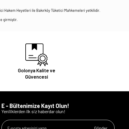
i Hakem Heyetleri ile Bakırköy Tüketici Mahkemeleri yetkilidir.
 girmiştir.
Golonya Kalite ve
Güvencesi
E - Bültenimize Kayıt Olun!
Yeniliklerden ilk siz haberdar olun!
Gönder