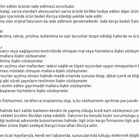
eslim edilen ürünün iade edilmesi zorunludur.
mbalajı, varsa standart aksesuarları varsa ürünle birlikte hediye edilen diğer ürü
gün içerisinde ürün bedeli Alıcı'ya ödediği şekilde iade edilir.
ilmiş olan orijinal faturanın da iade edilmesi gerekmektedir. İade kargo bedeli Sat
ar.
ılma, tahrip, yırtılma, kullanılma ve sair durumlar tespit edildiği hallerde ve ü
:
 satıcı veya sağlayıcının kontrolünde olmayan mal veya hizmetlere ilişkin sözleşm
 mallara ilişkin sözleşmeler.
imine ilişkin sözleşmeler.
ı açılmış olan mallardan; iadesi sağlık ve hijyen açısından uygun olmayanların t
rılması mümkün olmayan mallara ilişkin sözleşmeler.
surları açılmış olması halinde maddi ortamda sunulan kitap, dijital içerik ve bil
ibi süreli yayınların teslimine ilişkin sözleşmeler.
a teslim edilen gayrimaddi mallara ilişkin sözleşmeler.
başlanan hizmetlere ilişkin sözleşmeler.
k Sözleşmesi, taraflarca onaylanmış olup, iş bu sözleşmenin ayrılmaz parçasıdır
si halinde kart sahibi bankanın kendisi ile yapmış olduğu kredi kartı sözleşmesi 
vekâlet ücretini Alıcı'dan talep edebilir. Satıcının bu konuda hiçbir sorumluluğu y
diği teslimat adresinde bulunmaması halinde, ilgili ürün kargo firmasının ilgili şub
len ürüne ilişkin sevkiyat (kargo) masrafları Alıcı'ya aittir.
e ticari kayıtlarıyla, kendi veri tabanında, sunucularında tuttuğu elektronik bilgile