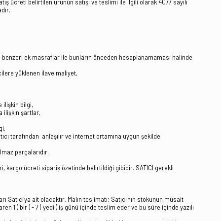
 ücreti belirtilen ürünün satışı ve teslimi ile ilgili olarak 4077 sayılı
dır.
m ve benzeri ek masraflar ile bunların önceden hesaplanamaması halinde
lere yüklenen ilave maliyet,
işkin bilgi,
ilişkin şartlar,
gi,
cı tarafından anlaşılır ve internet ortamına uygun şekilde
lmaz parçalarıdır.
 kargo ücreti sipariş özetinde belirtildiği gibidir. SATICI gerekli
ı Satıcı'ya ait olacaktır. Malın teslimatı; Satıcı'nın stokunun müsait
1 ( bir ) - 7 ( yedi ) iş günü içinde teslim eder ve bu süre içinde yazılı