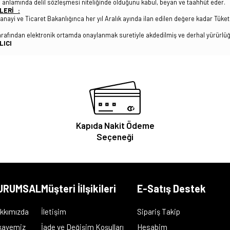
nlamında delil sözleşmesi niteliğinde olduğunu kabul, beyan ve taahhüt eder.
LERİ :
i ve Ticaret Bakanlığınca her yıl Aralık ayında ilan edilen değere kadar Tüketic
arafından elektronik ortamda onaylanmak suretiyle akdedilmiş ve derhal yürürlüğe
I
Kapıda Nakit Ödeme
Seçeneği
URUMSAL
Müşteri İilşikileri
E-Satış Destek
kkımızda
İletişim
Sipariş Takip
kayemiz
İade ve Değişim Koşulları
Hesabim