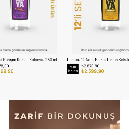
t Karışım Kokulu Kolonya, 250 ml
78,80
₺2.878,80
%10
599,90
₺2.599,90
İndirim
ÜN
YENI ÜRÜN