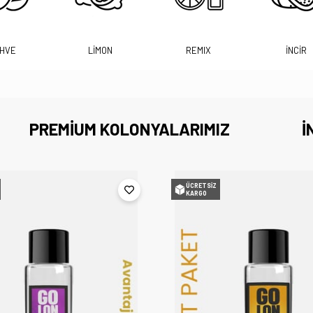
HVE
LİMON
REMIX
İNCİR
PREMİUM KOLONYALARIMIZ
İ
ÜCRETSIZ
KARGO