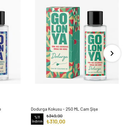
e
Dodurga Kokusu - 250 ML Cam Şişe
Alaca
₺349,90
%11
%11
₺310,00
İndirim
İndiri