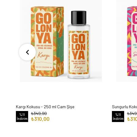
Kargı Kokusu - 250 ml Cam Şişe
Sungurlu Kok
₺349,90
₺349
%11
%11
₺310,00
₺31
İndirim
İndirim