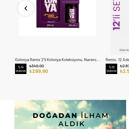
Remix, 12 Ade
Golonya Remix 2'li Kolonya Koleksiyonu, Narenciyeden Ambere Zarif Bir Geçiş 250ml, 100ml Kofre Set
₺2.8
₺349,90
%10
%14
₺2.
₺299,90
İndirim
İndirim
YENI ÜRÜN
YENI ÜR