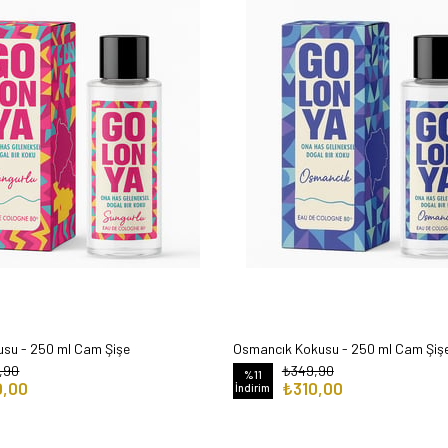
usu - 250 ml Cam Şişe
Osmancık Kokusu - 250 ml Cam Şiş
,90
₺349,90
%11
0,00
₺310,00
İndirim