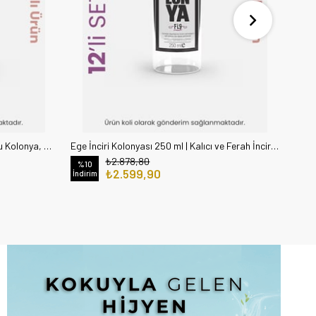
Lemon, 12 Adet Misket Limon Kokulu Kolonya, 250 ml
Ege İnciri Kolonyası 250 ml | Kalıcı ve Ferah İncir Kokulu Kolonya 12 ADET
₺2.878,80
%10
%10
₺2.599,90
İndirim
İndiri
YENI ÜRÜN
Y