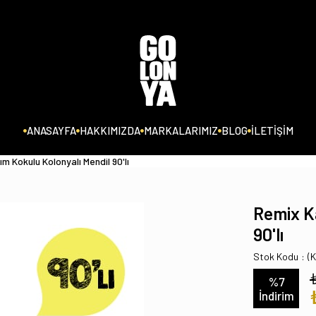
ANASAYFA
HAKKIMIZDA
MARKALARIMIZ
BLOG
İLETİŞİM
m Kokulu Kolonyalı Mendil 90'lı
Remix Ka
90'lı
Stok Kodu
(
%
7
İndirim