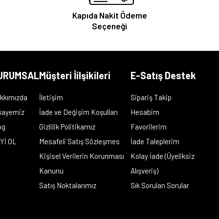
Kapıda Nakit Ödeme
Seçeneği
URUMSAL
Müşteri İilşikileri
E-Satış Destek
kkımızda
İletişim
Sipariş Takip
kayemiz
İade ve Değişim Koşulları
Hesabim
og
Gizlilik Politikamız
Favorilerim
Yİ OL
Mesafeli Satış Sözleşmes
İade Taleplerim
Kişisel Verilerin Korunması
Kolay İade (Üyeliksiz
Kanunu
Alışveriş)
Satış Noktalarımız
Sık Sorulan Sorular