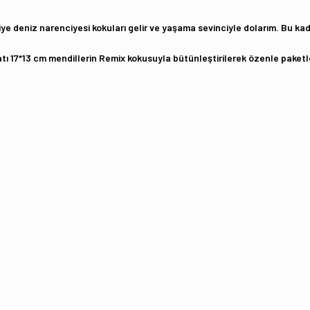
ye deniz narenciyesi kokuları gelir ve yaşama sevinciyle dolarım. Bu kad
batı 17*13 cm mendillerin Remix kokusuyla bütünleştirilerek özenle paket