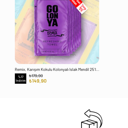
Remix, Karışım Kokulu Kolonyalı Islak Mendil 25'li Set, Ferah ve Aromatik Koku Seçeneği
₺179,90
%17
₺149,90
İndirim