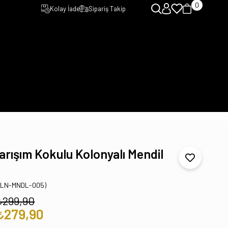
0
Kolay İade
Sipariş Takip
rışım Kokulu Kolonyalı Mendil
KLN-MNDL-005)
₺299,90
₺279,90