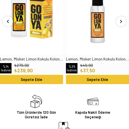
Lemon, Misket Limon Kokulu Kolonya - 250 ml Cam Şişe
Lemon, Misket Limon Kokulu Kolonya - 30 ml Plastik Şişe
₺279,90
₺49,90
%14
%25
₺239,90
₺37,50
İndirim
İndirim
Sepete Ekle
Sepete Ekle
Tüm Ürünlerde 120 Gün
Kapıda Nakit Ödeme
Ücretsiz İade
Seçeneği