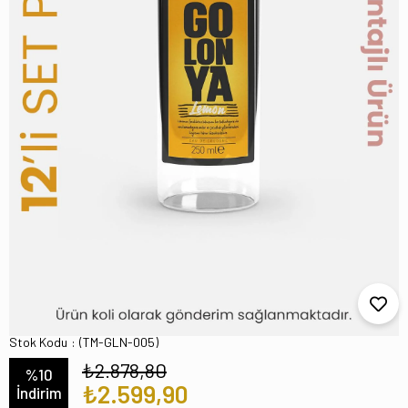
Lemon, 12 Adet Misket Limon Kokulu
Kolonya, 250 ml
Stok Kodu
(TM-GLN-005)
₺2.878,80
%
10
₺2.599,90
İndirim