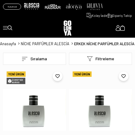
Kurumsal
Kolay İade
Sipariş Takip
Anasayfa
NİCHE PARFÜMLER ALESCİA
ERKEK NİCHE PARFÜMLER ALESCİA
Sıralama
Filtreleme
YENI ÜRÜN
YENI ÜRÜN
ÜCRETSIZ
KARGO