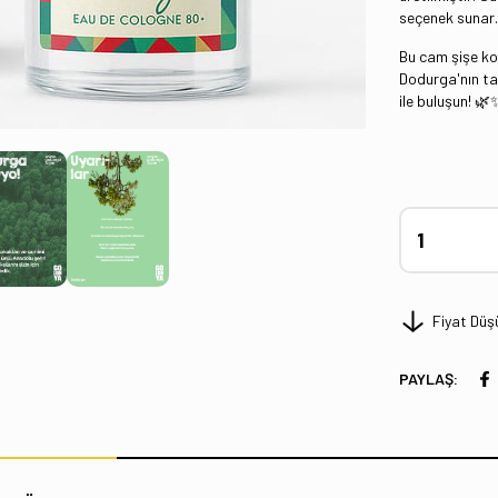
seçenek sunar.
Bu cam şişe ko
Dodurga'nın tar
ile buluşun! 🌿
Fiyat Düş
PAYLAŞ: