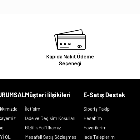
Kapıda Nakit Ödeme
Seçeneği
URUMSAL
Müşteri İilşikileri
E-Satış Destek
kkımızda
İletişim
Sipariş Takip
kayemiz
İade ve Değişim Koşulları
Hesabim
og
Gizlilik Politikamız
Favorilerim
Yİ OL
Mesafeli Satış Sözleşmes
İade Taleplerim