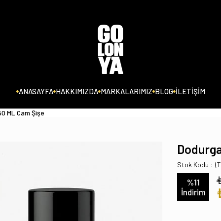
ANASAYFA
HAKKIMIZDA
MARKALARIMIZ
BLOG
İLETİŞİM
50 ML Cam Şişe
Dodurga
Stok Kodu
(
%
11
İndirim