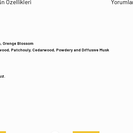
n Özellikleri
Yorumla
en, Orenge Blossom
lwood, Patchouly, Cedarwood, Powdery and Dıffusıve Musk
uz.