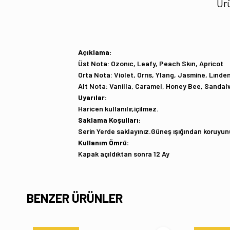
Ürü
Açıklama:
Üst Nota: Ozonıc, Leafy, Peach Skın, Apricot
Orta Nota: Violet, Orrıs, Ylang, Jasmine, Lınd
Alt Nota: Vanilla, Caramel, Honey Bee, Sanda
Uyarılar:
Haricen kullanılır,içilmez.
Saklama Koşulları:
Serin Yerde saklayınız.Güneş ışığından koruyun
Kullanım Ömrü:
Kapak açıldıktan sonra 12 Ay
BENZER ÜRÜNLER