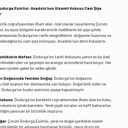
durga Esintisi: Anadolu'nun Gizemli Kokusu Cam Şişe

stik coğrafyasından ilham alan, özel olarak tasarlanmış Çorum
i, bu eşsiz bölgenin karakteristik özelliklerini bir şişe içinde
mlasında Dodurga'nın tarihi zenginliklerini, doğasının huzurunu ve
sedeceğiniz bu cam şişe kolonyası, Anadolu'nun derin kokularını
inliklerin Nefesi:
Dodurga'nın tarihi dokusunu yansıtan bu özel
arihindeki izleri ve geçmişin esrarengiz atmosferini hatırlatıyor. Her
ın içinden gelen bir nefes gibidir.
n Doğasında Yeniden Doğuş:
Dodurga'nın doğasının
bu özel esansın her damlasında can buluyor. Doğal bitki özleri ve
 Dodurga'nın bozkır esintisini şişeye hapsetmiştir.
Kokusu:
Dodurga'nın bereketli topraklarından ilham alan bu koku,
kokularını içinde barındırır. Yerel çiçek notaları ve hafif baharatlar,
iğini yansıtan bir bütünlük oluşturur.
ğal:
Çorum Dodurga Esintisi, yerel ve doğal içeriklerle özenle
ürdürülebilir bir anlayışla hazırlanan formülü, çevre dostu bir