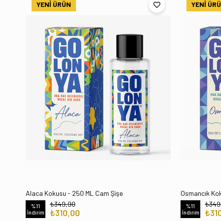
YENI ÜRÜN
YENI ÜR
Alaca Kokusu - 250 ML Cam Şişe
Osmancık Kok
₺349,90
₺349
%11
%11
₺310,00
₺31
İndirim
İndirim