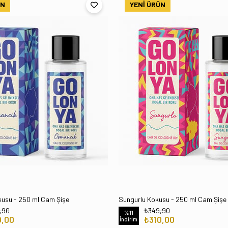
ÜN
YENI ÜRÜN
usu - 250 ml Cam Şişe
Sungurlu Kokusu - 250 ml Cam Şişe
,90
₺349,90
%11
0,00
₺310,00
İndirim