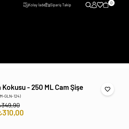
0
Kolay İade
Sipariş Takip
 Kokusu - 250 ML Cam Şişe
TM-GLN-124)
₺349,90
₺310,00