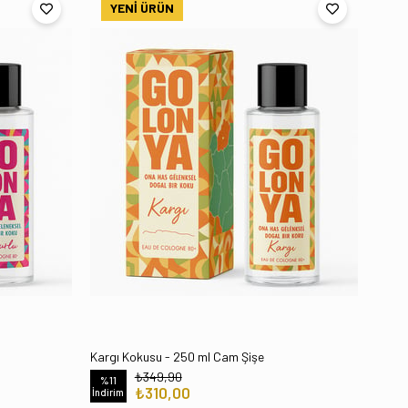
YENI ÜRÜN
Kargı Kokusu - 250 ml Cam Şişe
₺349,90
%11
₺310,00
İndirim