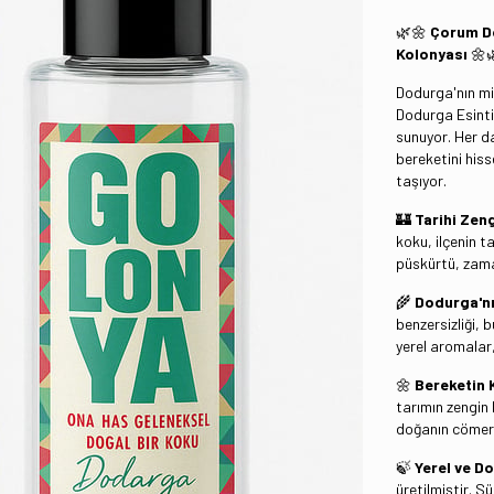
🌿🌼
Çorum Do
Kolonyası
🌼
Dodurga'nın mi
Dodurga Esintis
sunuyor. Her da
bereketini his
taşıyor.
🏰
Tarihi Zeng
koku, ilçenin t
püskürtü, zaman
🌾
Dodurga'nı
benzersizliği, 
yerel aromalar,
🌼
Bereketin 
tarımın zengin 
doğanın cömertl
🍃
Yerel ve Do
üretilmiştir. S