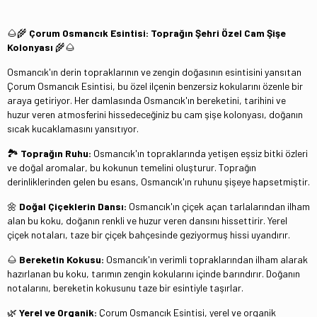
🌰🌾
Çorum Osmancık Esintisi: Toprağın Şehri Özel Cam Şişe
Kolonyası
🌾🌰
Osmancık'ın derin topraklarının ve zengin doğasının esintisini yansıtan
Çorum Osmancık Esintisi, bu özel ilçenin benzersiz kokularını özenle bir
araya getiriyor. Her damlasında Osmancık'ın bereketini, tarihini ve
huzur veren atmosferini hissedeceğiniz bu cam şişe kolonyası, doğanın
sıcak kucaklamasını yansıtıyor.
🏞️
Toprağın Ruhu:
Osmancık'ın topraklarında yetişen eşsiz bitki özleri
ve doğal aromalar, bu kokunun temelini oluşturur. Toprağın
derinliklerinden gelen bu esans, Osmancık'ın ruhunu şişeye hapsetmiştir.
🌼
Doğal Çiçeklerin Dansı:
Osmancık'ın çiçek açan tarlalarından ilham
alan bu koku, doğanın renkli ve huzur veren dansını hissettirir. Yerel
çiçek notaları, taze bir çiçek bahçesinde geziyormuş hissi uyandırır.
🌰
Bereketin Kokusu:
Osmancık'ın verimli topraklarından ilham alarak
hazırlanan bu koku, tarımın zengin kokularını içinde barındırır. Doğanın
notalarını, bereketin kokusunu taze bir esintiyle taşırlar.
🌿
Yerel ve Organik:
Çorum Osmancık Esintisi, yerel ve organik