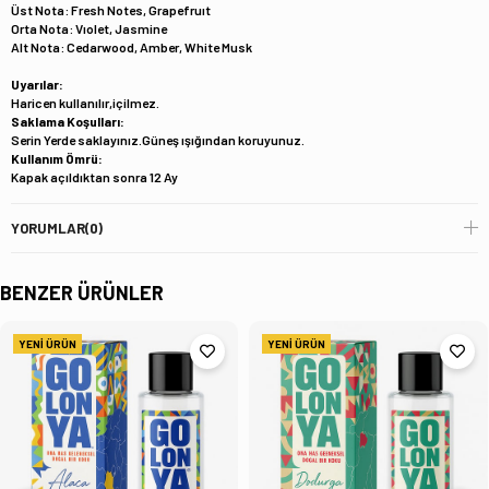
Üst Nota: Fresh Notes, Grapefruıt
Orta Nota: Vıolet, Jasmine
Alt Nota: Cedarwood, Amber, White Musk
Uyarılar:
Haricen kullanılır,içilmez.
Saklama Koşulları:
Serin Yerde saklayınız.Güneş ışığından koruyunuz.
Kullanım Ömrü:
Kapak açıldıktan sonra 12 Ay
YORUMLAR
(0)
BENZER ÜRÜNLER
YENI ÜRÜN
YENI ÜRÜN