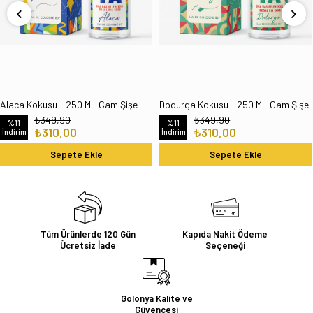
Alaca Kokusu - 250 ML Cam Şişe
Dodurga Kokusu - 250 ML Cam Şişe
₺349,90
₺349,90
%11
%11
₺310,00
₺310,00
İndirim
İndirim
Sepete Ekle
Sepete Ekle
Tüm Ürünlerde 120 Gün
Kapıda Nakit Ödeme
Ücretsiz İade
Seçeneği
Golonya Kalite ve
Güvencesi