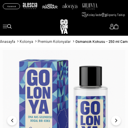
Kurumsal
Kolay İade
Sipariş Takip
Anasayfa
Kolonya
Premium Kolonyalar
Osmancık Kokusu - 250 ml Cam