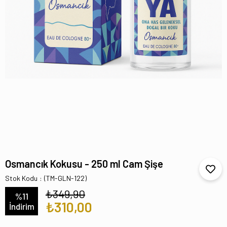
Osmancık Kokusu - 250 ml Cam Şişe
Stok Kodu
(TM-GLN-122)
₺349,90
%
11
₺310,00
İndirim