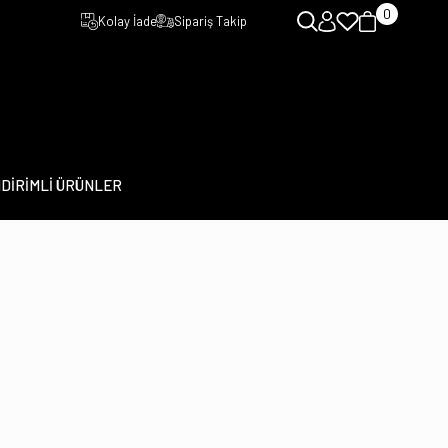
0
Kolay İade
Sipariş Takip
NDİRİMLİ ÜRÜNLER