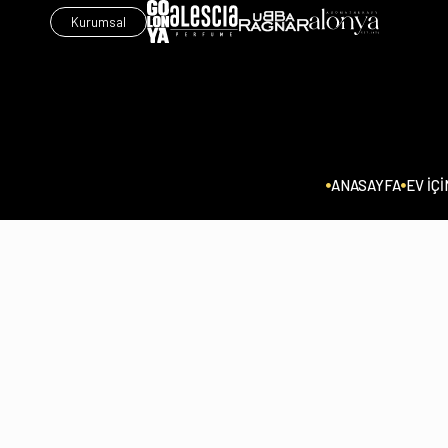
Kurumsal
ANASAYFA
EV İÇİ