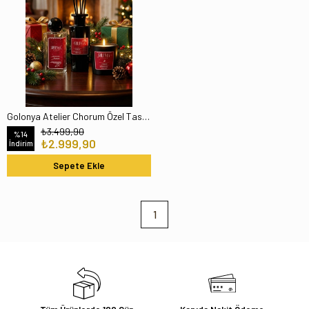
Golonya Atelier Chorum Özel Tasarım Yılbaşı Konseptli Niche Hediye Seti - Ev Kokusu & Kolonya & Mum Koleksiyonu
₺3.499,90
%14
₺2.999,90
İndirim
Sepete Ekle
1