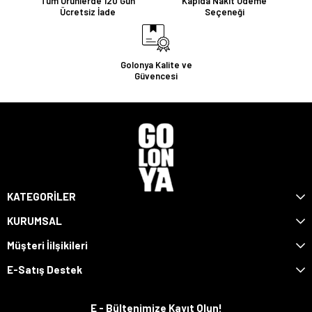
Tüm Ürünlerde 120 Gün
Kapıda Nakit Ödeme
Ücretsiz İade
Seçeneği
Golonya Kalite ve
Güvencesi
KATEGORİLER
KURUMSAL
Müşteri İilşikileri
E-Satış Destek
E - Bültenimize Kayıt Olun!