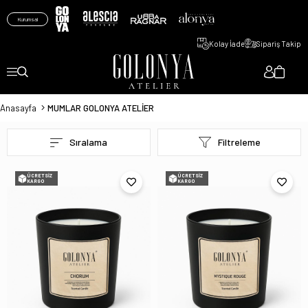
Kurumsal
Kolay İade
Sipariş Takip
Anasayfa
MUMLAR GOLONYA ATELİER
Sıralama
Filtreleme
ÜCRETSIZ
ÜCRETSIZ
KARGO
KARGO