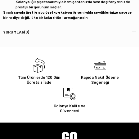
Kolonya:
Şık şişe tasarımıyla hem çantanızda hem de şifonyerinizde
prestijli bir görünüm sağlar.
Sınırlı sayıda üretilen bu özel koleksiyon ile yeni yılda sevdiklerinize sadece
bir hediye değil, lüks bir koku ritüeli armağan edin
YORUMLAR
(0)
Tüm Ürünlerde 120 Gün
Kapıda Nakit Ödeme
Ücretsiz İade
Seçeneği
Golonya Kalite ve
Güvencesi