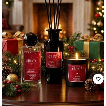
Golonya Atelier Chorum Özel Tasarım
Yılbaşı Konseptli Niche Hediye Seti - Ev
Kokusu & Kolonya & Mum Koleksiyonu
Stok Kodu
(150.250.023)
₺3.499,90
%
14