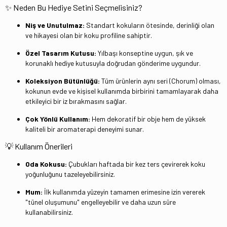
✨ Neden Bu Hediye Setini Seçmelisiniz?
Niş ve Unutulmaz:
Standart kokuların ötesinde, derinliği olan
ve hikayesi olan bir koku profiline sahiptir.
Özel Tasarım Kutusu:
Yılbaşı konseptine uygun, şık ve
korunaklı hediye kutusuyla doğrudan gönderime uygundur.
Koleksiyon Bütünlüğü:
Tüm ürünlerin aynı seri (Chorum) olması,
kokunun evde ve kişisel kullanımda birbirini tamamlayarak daha
etkileyici bir iz bırakmasını sağlar.
Çok Yönlü Kullanım:
Hem dekoratif bir obje hem de yüksek
kaliteli bir aromaterapi deneyimi sunar.
💡 Kullanım Önerileri
Oda Kokusu:
Çubukları haftada bir kez ters çevirerek koku
yoğunluğunu tazeleyebilirsiniz.
Mum:
İlk kullanımda yüzeyin tamamen erimesine izin vererek
"tünel oluşumunu" engelleyebilir ve daha uzun süre
kullanabilirsiniz.