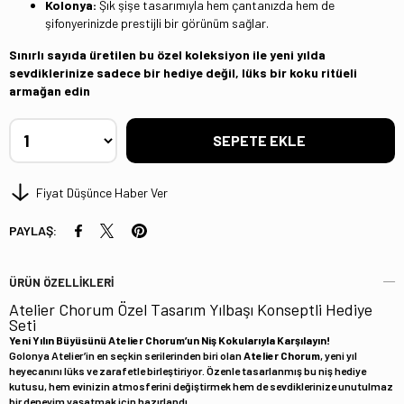
Kolonya:
Şık şişe tasarımıyla hem çantanızda hem de
şifonyerinizde prestijli bir görünüm sağlar.
Sınırlı sayıda üretilen bu özel koleksiyon ile yeni yılda
sevdiklerinize sadece bir hediye değil, lüks bir koku ritüeli
armağan edin
Fiyat Düşünce Haber Ver
PAYLAŞ:
ÜRÜN ÖZELLIKLERI
Atelier Chorum Özel Tasarım Yılbaşı Konseptli Hediye
Seti
Yeni Yılın Büyüsünü Atelier Chorum’un Niş Kokularıyla Karşılayın!
Golonya Atelier’in en seçkin serilerinden biri olan
Atelier Chorum
, yeni yıl
heyecanını lüks ve zarafetle birleştiriyor. Özenle tasarlanmış bu niş hediye
kutusu, hem evinizin atmosferini değiştirmek hem de sevdiklerinize unutulmaz
bir deneyim yaşatmak için hazırlandı.