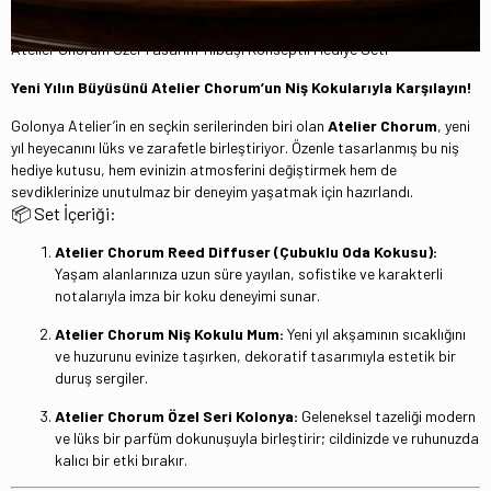
₺2.999,90
İndirim
Atelier Chorum Özel Tasarım Yılbaşı Konseptli Hediye Seti
Yeni Yılın Büyüsünü Atelier Chorum’un Niş Kokularıyla Karşılayın!
Golonya Atelier’in en seçkin serilerinden biri olan
Atelier Chorum
, yeni
yıl heyecanını lüks ve zarafetle birleştiriyor. Özenle tasarlanmış bu niş
hediye kutusu, hem evinizin atmosferini değiştirmek hem de
sevdiklerinize unutulmaz bir deneyim yaşatmak için hazırlandı.
📦 Set İçeriği:
Atelier Chorum Reed Diffuser (Çubuklu Oda Kokusu):
Yaşam alanlarınıza uzun süre yayılan, sofistike ve karakterli
notalarıyla imza bir koku deneyimi sunar.
Atelier Chorum Niş Kokulu Mum:
Yeni yıl akşamının sıcaklığını
ve huzurunu evinize taşırken, dekoratif tasarımıyla estetik bir
duruş sergiler.
Atelier Chorum Özel Seri Kolonya:
Geleneksel tazeliği modern
ve lüks bir parfüm dokunuşuyla birleştirir; cildinizde ve ruhunuzda
kalıcı bir etki bırakır.