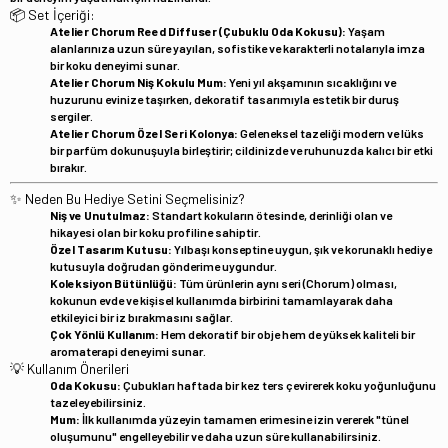
📦 Set İçeriği:
Atelier Chorum Reed Diffuser (Çubuklu Oda Kokusu):
Yaşam
alanlarınıza uzun süre yayılan, sofistike ve karakterli notalarıyla imza
bir koku deneyimi sunar.
Atelier Chorum Niş Kokulu Mum:
Yeni yıl akşamının sıcaklığını ve
huzurunu evinize taşırken, dekoratif tasarımıyla estetik bir duruş
sergiler.
Atelier Chorum Özel Seri Kolonya:
Geleneksel tazeliği modern ve lüks
bir parfüm dokunuşuyla birleştirir; cildinizde ve ruhunuzda kalıcı bir etki
bırakır.
✨ Neden Bu Hediye Setini Seçmelisiniz?
Niş ve Unutulmaz:
Standart kokuların ötesinde, derinliği olan ve
hikayesi olan bir koku profiline sahiptir.
Özel Tasarım Kutusu:
Yılbaşı konseptine uygun, şık ve korunaklı hediye
kutusuyla doğrudan gönderime uygundur.
Koleksiyon Bütünlüğü:
Tüm ürünlerin aynı seri (Chorum) olması,
kokunun evde ve kişisel kullanımda birbirini tamamlayarak daha
etkileyici bir iz bırakmasını sağlar.
Çok Yönlü Kullanım:
Hem dekoratif bir obje hem de yüksek kaliteli bir
aromaterapi deneyimi sunar.
💡 Kullanım Önerileri
Oda Kokusu:
Çubukları haftada bir kez ters çevirerek koku yoğunluğunu
tazeleyebilirsiniz.
Mum:
İlk kullanımda yüzeyin tamamen erimesine izin vererek "tünel
oluşumunu" engelleyebilir ve daha uzun süre kullanabilirsiniz.