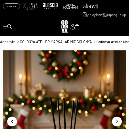
Kurumsal
Kolay İade
Sipariş Takip
Anasayfa
GOLONYA ATELİER MARKALARIMIZ GOLONYA