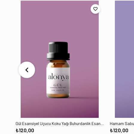
Gül Esansiyel Uçucu Koku Yağı Buhurdanlık Esansı Oda Kokusu ve Aromaterapi Yağı 10 ML
₺120,00
₺120,00