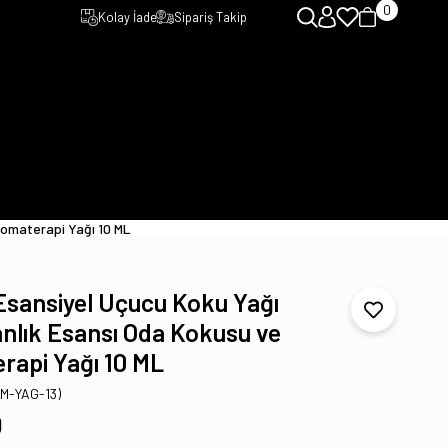
0
Kolay İade
Sipariş Takip
romaterapi Yağı 10 ML
 Esansiyel Uçucu Koku Yağı
nlık Esansı Oda Kokusu ve
rapi Yağı 10 ML
TM-YAG-13)
0