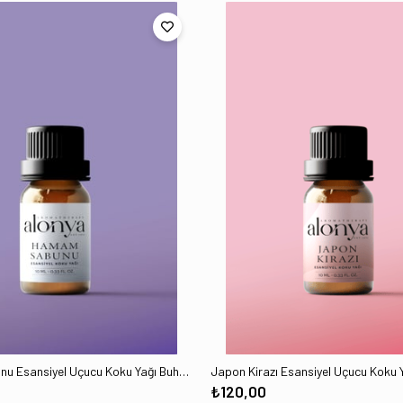
Hamam Sabunu Esansiyel Uçucu Koku Yağı Buhurdanlık Esansı Oda Kokusu Aromaterapi Yağı 10 ML
₺120,00