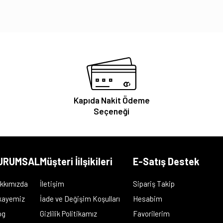
Kapıda Nakit Ödeme
Seçeneği
URUMSAL
Müşteri İilşikileri
E-Satış Destek
kkımızda
İletişim
Sipariş Takip
kayemiz
İade ve Değişim Koşulları
Hesabim
og
Gizlilik Politikamız
Favorilerim