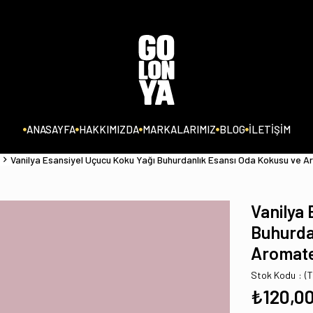
ANASAYFA
HAKKIMIZDA
MARKALARIMIZ
BLOG
İLETİŞİM
Vanilya Esansiyel Uçucu Koku Yağı Buhurdanlık Esansı Oda Kokusu ve A
Vanilya
Buhurda
Aromate
Stok Kodu
(
₺120,0