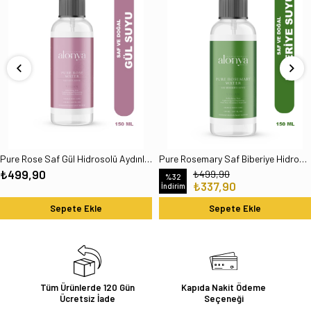
Pure Rose Saf Gül Hidrosolü Aydınlatıcı Gözenek Sıkılaştırıcı Ve Nemlendirici Tonik 150 ml
Pure Rosemary Saf Biberiye Hidrosolü Dökülme Karşıtı Hızlı Saç Uzatma Etkili Saç Toniği 150 ml
₺499,90
₺499,90
%32
₺337,90
İndirim
Sepete Ekle
Sepete Ekle
Tüm Ürünlerde 120 Gün
Kapıda Nakit Ödeme
Ücretsiz İade
Seçeneği