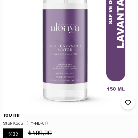
Pure Lavander Saf Lavanta Hidrosolü
Canlandırıcı Ve Besleyici Cilt Bakım Toniği
150 ml
Stok Kodu
(TM-HD-01)
₺499,90
%
32