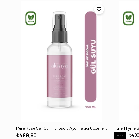
Pure Rose Saf Gül Hidrosolü Aydınlatıcı Gözenek Sıkılaştırıcı Ve Nemlendirici Tonik 150 ml
₺499,90
₺499
%32