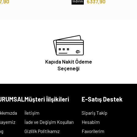
7,90
₺337,90
İndirim
Kapıda Nakit Ödeme
Seçeneği
URUMSAL
Müşteri İilşikileri
E-Satış Destek
kkımızda
İletişim
Sipariş Takip
kayemiz
İade ve Değişim Koşulları
Hesabim
og
Gizlilik Politikamız
Favorilerim