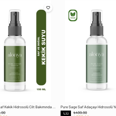
Pure Thyme Saf Kekik Hidrosolü Cilt Bakımında Canlandırıcı Arındırıcı Ve Ferahlatıcı Tonik 150 ml
,90
₺499,90
%32