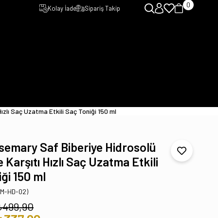
0
Kolay İade
Sipariş Takip
zlı Saç Uzatma Etkili Saç Toniği 150 ml
semary Saf Biberiye Hidrosolü
Karşıtı Hızlı Saç Uzatma Etkili
ği 150 ml
TM-HD-02)
₺499,90