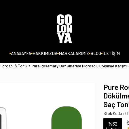
ANASAYFA
HAKKIMIZDA
MARKALARIMIZ
BLOG
İLETİŞİM
Hidrosol & Tonik
Pure Rosemary Saf Biberiye Hidrosolü Dökülme Karşıtı Hı
Pure Ro
Dökülme 
Saç Toni
Stok Kodu
(
%
32