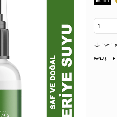
İndirim
Fiyat Düş
PAYLAŞ: