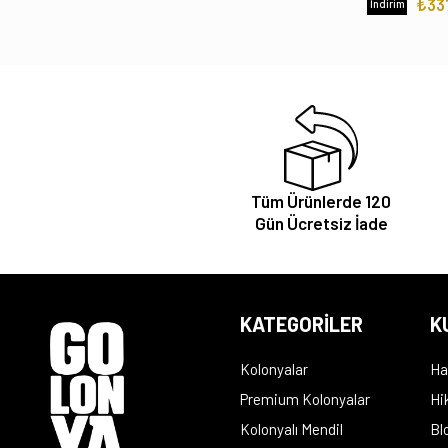
₺33
İndirim
Tüm Ürünlerde 120
Gün Ücretsiz İade
KATEGORİLER
K
Kolonyalar
Ha
Premium Kolonyalar
Hi
Kolonyalı Mendil
Bl