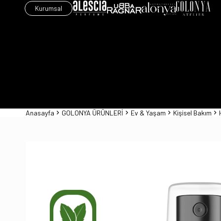
Kurumsal
Anasayfa
GOLONYA ÜRÜNLERİ
Ev & Yaşam
Kişisel Bakım