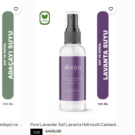
Pure Sage Saf Adaçayı Hidrosolü Yenileyici ve Onarıcı Etkili Cilt Bakım Toniği 150 Ml
Pure Lavander Saf Lavanta Hidrosolü Canlandırıcı Ve Besleyici Cilt Bakım Toniği 150 ml
₺499,90
%32