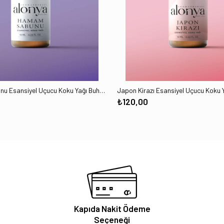
Hamam Sabunu Esansiyel Uçucu Koku Yağı Buhurdanlık Esansı Oda Kokusu Aromaterapi Yağı 10 ML
₺120,00
Kapıda Nakit Ödeme
Seçeneği