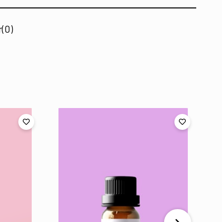
r
(0)