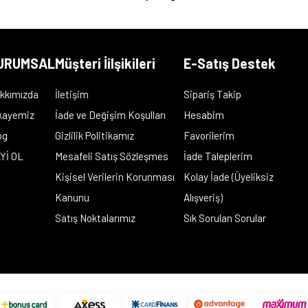
URUMSAL
Müşteri İilşikileri
E-Satış Destek
kkımızda
İletişim
Sipariş Takip
kayemiz
İade ve Değişim Koşulları
Hesabim
og
Gizlilik Politikamız
Favorilerim
Yİ OL
Mesafeli Satış Sözleşmes
İade Taleplerim
Kişisel Verilerin Korunması
Kolay İade (Üyeliksiz
Kanunu
Alışveriş)
Satış Noktalarımız
Sık Sorulan Sorular