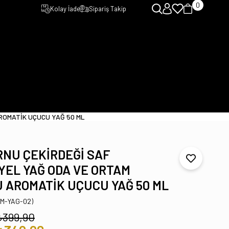
0
Kolay İade
Sipariş Takip
ROMATİK UÇUCU YAĞ 50 ML
NU ÇEKİRDEĞİ SAF
YEL YAĞ ODA VE ORTAM
 AROMATİK UÇUCU YAĞ 50 ML
TM-YAG-02)
₺399,90