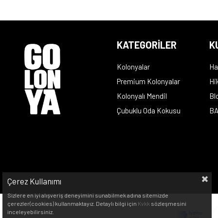
KATEGORİLER
K
Kolonyalar
Ha
Premium Kolonyalar
Hi
Kolonyalı Mendil
Bl
Çubuklu Oda Kokusu
BA
Çerez Kullanımı
Sizlere en iyi alışveriş deneyimini sunabilmek adına sitemizde
çerezler(cookies) kullanmaktayız. Detaylı bilgi için
Kvkk
sözleşmesini
inceleyebilirsiniz.