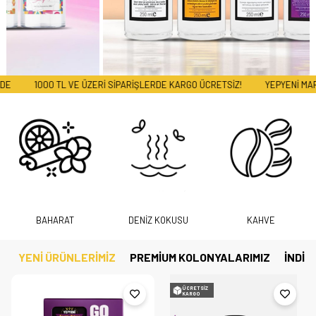
TL VE ÜZERİ SİPARİŞLERDE KARGO ÜCRETSİZ!
YEPYENİ MARKALARIMIZ Sİ
BAHARAT
DENİZ KOKUSU
KAHVE
YENİ ÜRÜNLERİMİZ
PREMİUM KOLONYALARIMIZ
İNDİR
ÜCRETSIZ
KARGO