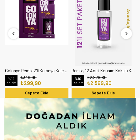
Golonya Remix 2'li Kolonya Koleksiyonu, Narenciyeden Ambere Zarif Bir Geçiş 250ml, 100ml Kofre Set
Remix, 12 Adet Karışım Kokulu Kolonya, 250 ml
₺349,90
₺2.878,80
%14
%10
₺299,90
₺2.599,90
İndirim
İndirim
Sepete Ekle
Sepete Ekle
YENI ÜRÜN
YENI ÜRÜN