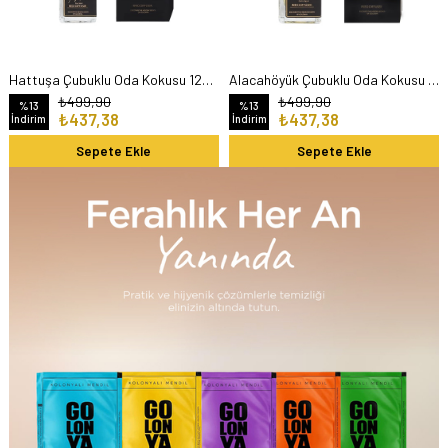
Hattuşa Çubuklu Oda Kokusu 120 Ml
Alacahöyük Çubuklu Oda Kokusu 120 Ml
₺499,90
₺499,90
%13
%13
₺437,38
₺437,38
İndirim
İndirim
Sepete Ekle
Sepete Ekle