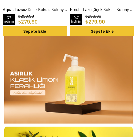
Aqua, Tuzsuz Deniz Kokulu Kolonyalı Mendil 90'lı
Fresh, Taze Çiçek Kokulu Kolonyalı Mendil 90'lı
₺299,90
₺299,90
%7
%7
₺279,90
₺279,90
İndirim
İndirim
Sepete Ekle
Sepete Ekle