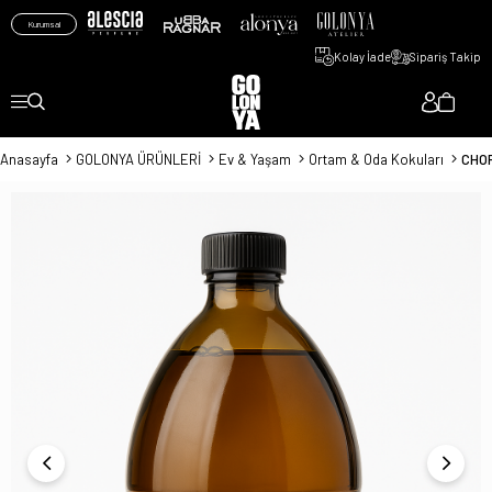
Kurumsal
Kolay İade
Sipariş Takip
Anasayfa
GOLONYA ÜRÜNLERİ
Ev & Yaşam
Ortam & Oda Kokuları
CHOR