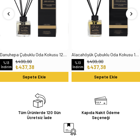
Danuhepa Çubuklu Oda Kokusu 120 Ml
Alacahöyük Çubuklu Oda Kokusu 120 Ml
₺499,90
₺499,90
%13
%13
₺437,38
₺437,38
İndirim
İndirim
Sepete Ekle
Sepete Ekle
Tüm Ürünlerde 120 Gün
Kapıda Nakit Ödeme
Ücretsiz İade
Seçeneği