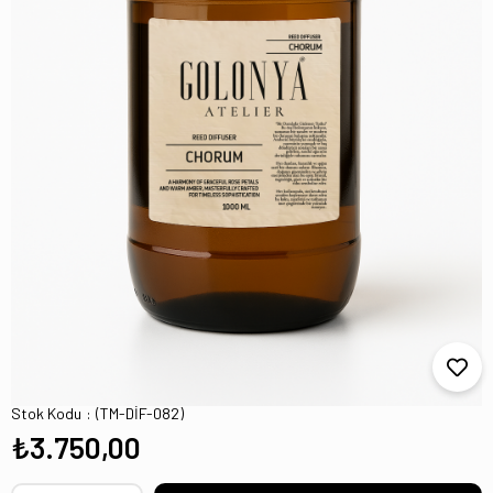
CHORUM 1 LİTRE ÇUBUKLU ODA KOKUSU
REFİLL
Stok Kodu
(TM-DİF-082)
₺3.750,00