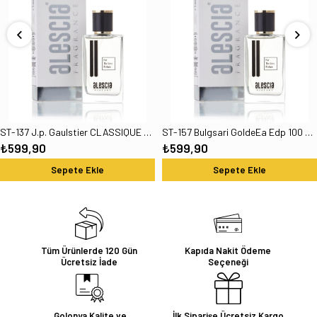
ST-137 J.p. Gaulstier CLASSIQUE Edp 100 Ml Kadın Parfüm
ST-157 Bulgsari GoldeEa Edp 100 Ml Kadın Parfüm
₺599,90
₺599,90
Sepete Ekle
Sepete Ekle
Tüm Ürünlerde 120 Gün
Kapıda Nakit Ödeme
Ücretsiz İade
Seçeneği
Golonya Kalite ve
İlk Siparişe Ücretsiz Kargo