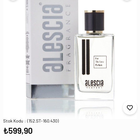
ST-160 NAROCİSO RodrigRuez Edp 100 Ml
Kadın Parfüm
Stok Kodu
(152.ST-160.430)
₺599,90