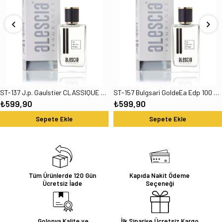
ST-137 J.p. Gaulstier CLASSIQUE Edp 100 Ml Kadın Parfüm
ST-157 Bulgsari GoldeEa Edp 100 Ml Kadın Parfüm
₺599,90
₺599,90
Sepete Ekle
Sepete Ekle
Tüm Ürünlerde 120 Gün
Kapıda Nakit Ödeme
Ücretsiz İade
Seçeneği
Golonya Kalite ve
İlk Siparişe Ücretsiz Kargo