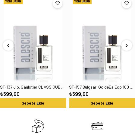
YENI ÜRÜN
YENI ÜRÜN
ST-137 J.p. Gaulstier CLASSIQUE Edp 100 Ml Kadın Parfüm
ST-157 Bulgsari GoldeEa Edp 100 Ml Kadın Parfüm
₺599,90
₺599,90
Sepete Ekle
Sepete Ekle