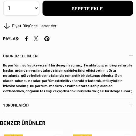
Fiyat Düşünce Haber Ver
PAYLAŞ:
ÜRÜN ÖZELLIKLERI
Bu parfüm, sofistike ve zarif bir deneyim sunar.; ; Ferahlatıcı pembe greyfurt ile
başlar, ardından yeşil notalarda irisin sakinleştirici etkisi belirir.; ; Orta
notalarda, gül ve heliotrop notalarıyla romantik bir dokunuş eklenir.; ; Son
olarak, odunsu notalar, parfüme derinlik ve karakter katarak, etkileyici bir
izlenim bırakır.; ; Bu parfüm, modern ve zarif bir tarza sahip olanları
cezbederken, doğanın tazeliği ve çiçeksi dokunuşlarla da içsel bir denge sunar.;
YORUMLAR
(0)
BENZER ÜRÜNLER