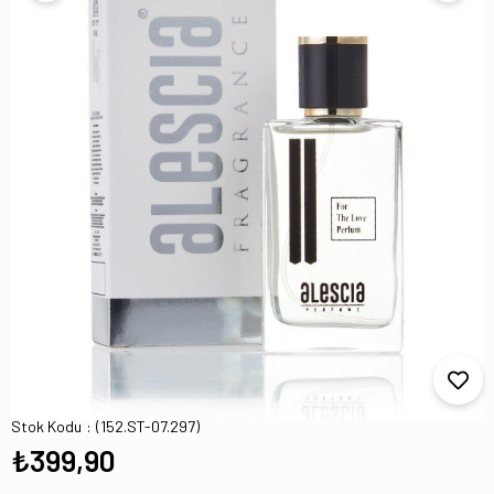
St-07 Bulgsarı Omnıars Edp 50 ml Kadın
Parfüm
Stok Kodu
(152.ST-07.297)
₺399,90