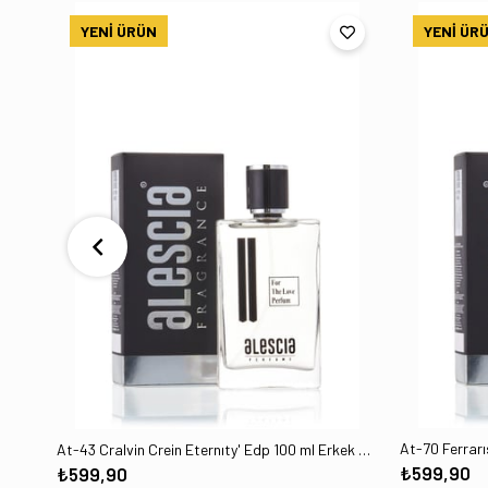
YENI ÜRÜN
YENI ÜR
At-70 Ferrar
At-43 Cralvin Crein Eternıty' Edp 100 ml Erkek Parfüm
₺599,90
₺599,90