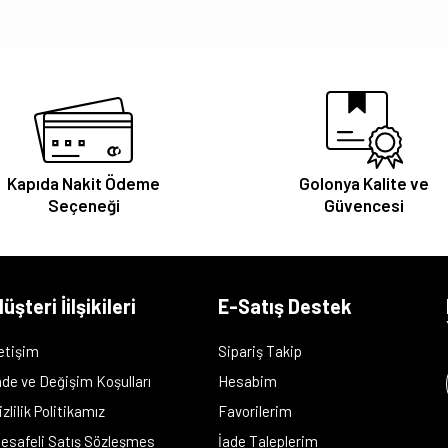
Kapıda Nakit Ödeme
Golonya Kalite ve
Seçeneği
Güvencesi
üşteri İilşikileri
E-Satış Destek
letişim
Sipariş Takip
ade ve Değişim Koşulları
Hesabim
izlilik Politikamız
Favorilerim
esafeli Satış Sözleşmes
İade Taleplerim