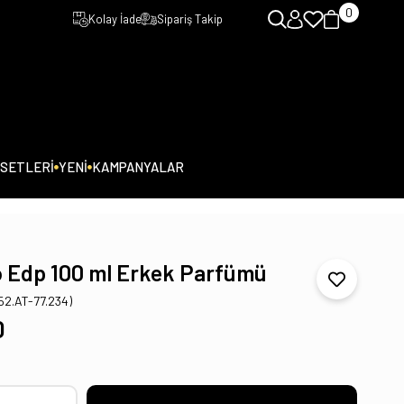
0
Kolay İade
Sipariş Takip
 SETLERİ
YENİ
KAMPANYALAR
o Edp 100 ml Erkek Parfümü
152.AT-77.234)
0