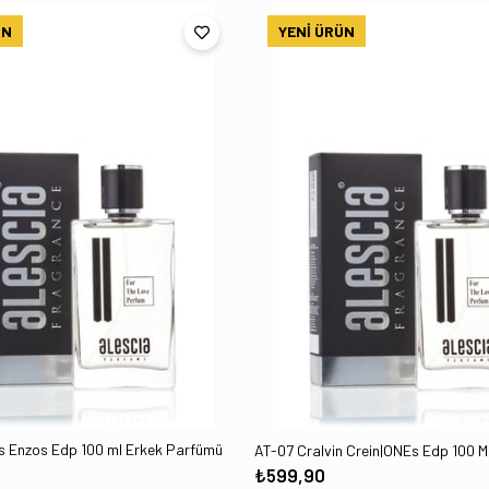
ÜN
YENI ÜRÜN
ıs Enzos Edp 100 ml Erkek Parfümü
₺599,90