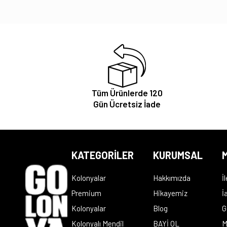
Tüm Ürünlerde 120
Gün Ücretsiz İade
KATEGORİLER
KURUMSAL
M
Kolonyalar
Hakkımızda
İ
Premium
Hikayemiz
İ
Kolonyalar
Blog
G
Kolonyalı Mendil
BAYİ OL
M