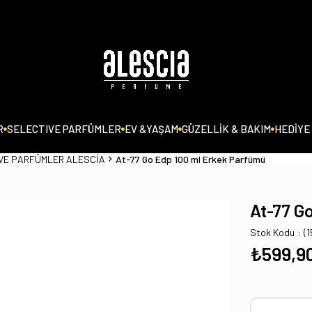
R
SELECTIVE PARFÜMLER
EV &YAŞAM
GÜZELLİK & BAKIM
HEDİYE
VE PARFÜMLER ALESCİA
At-77 Go Edp 100 ml Erkek Parfümü
At-77 G
Stok Kodu
(
₺599,9