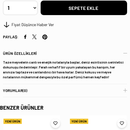
Fiyat Düşünce Haber Ver
PAYLAŞ:
ÜRÜN ÖZELLIKLERI
Taze meyvelerin canlı ve enerjik notalarıyla başlar, deniz esintisinin serinletici
dokunuşu ile derinleşir. Ferah ve hafif bir uyum yakalayan bu karışım, her
anınıza taptaze ve canlandırıcı bir hava katar. Deniz kokusu ve meyve
notalarının mükemmel dengesiyle bu özel parfümü hemen keşfedin!
YORUMLAR
(0)
BENZER ÜRÜNLER
YENI ÜRÜN
YENI ÜRÜN