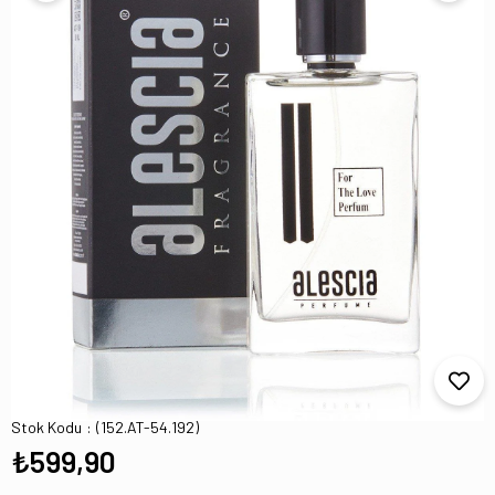
AT-54 Adıdsas|SPORTs ORANGEs Edp 100
ML Erkek Parfüm
Stok Kodu
(152.AT-54.192)
₺599,90