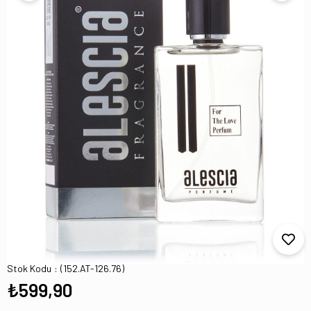
AT-126 NASAMATO|BLACK AFGANO Edp
100 ML Erkek Parfüm
Stok Kodu
(152.AT-126.76)
₺599,90