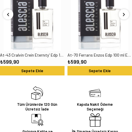
At-43 Cralvin Crein Eternıty' Edp 100 ml Erkek Parfüm
At-70 Ferrarıs Enzos Edp 100 ml Erkek Parfümü
₺599,90
₺599,90
Sepete Ekle
Sepete Ekle
Tüm Ürünlerde 120 Gün
Kapıda Nakit Ödeme
Ücretsiz İade
Seçeneği
Golonya Kalite ve
İlk Siparişe Ücretsiz Kargo