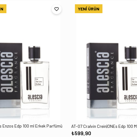
ÜN
YENI ÜRÜN
ıs Enzos Edp 100 ml Erkek Parfümü
₺599,90