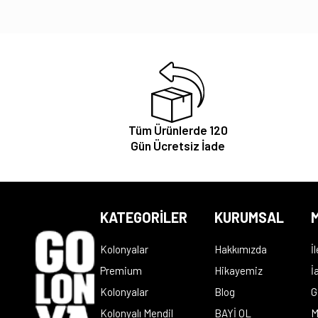
Tüm Ürünlerde 120
Gün Ücretsiz İade
KATEGORİLER
KURUMSAL
M
Kolonyalar
Hakkımızda
İ
Premium
Hikayemiz
İ
Kolonyalar
Blog
G
Kolonyalı Mendil
BAYİ OL
M