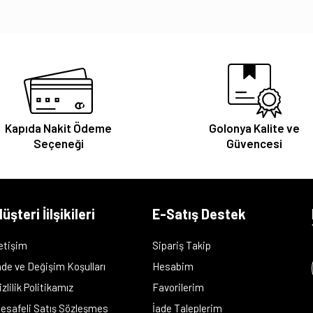
Kapıda Nakit Ödeme
Golonya Kalite ve
Seçeneği
Güvencesi
üşteri İilşikileri
E-Satış Destek
letişim
Sipariş Takip
ade ve Değişim Koşulları
Hesabim
izlilik Politikamız
Favorilerim
esafeli Satış Sözleşmes
İade Taleplerim