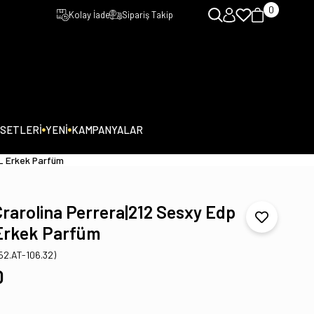
0
Kolay İade
Sipariş Takip
 SETLERİ
YENİ
KAMPANYALAR
ML Erkek Parfüm
Crarolina Perrera|212 Sesxy Edp
Erkek Parfüm
152.AT-106.32)
0