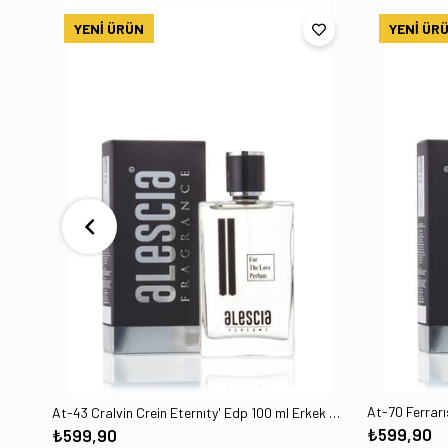
YENI ÜRÜN
YENI ÜR
At-70 Ferrar
At-43 Cralvin Crein Eternıty' Edp 100 ml Erkek Parfüm
₺599,90
₺599,90