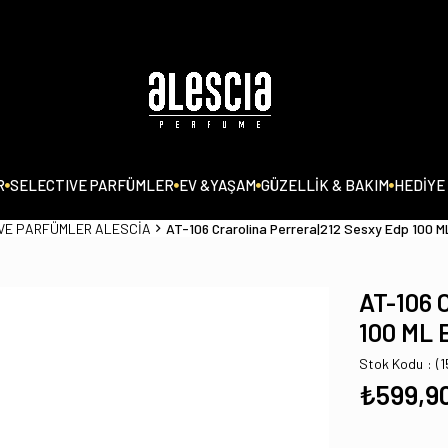
R
SELECTIVE PARFÜMLER
EV &YAŞAM
GÜZELLİK & BAKIM
HEDİYE
VE PARFÜMLER ALESCİA
AT-106 Crarolina Perrera|212 Sesxy Edp 100 
AT-106 
100 ML 
Stok Kodu
(
₺599,9