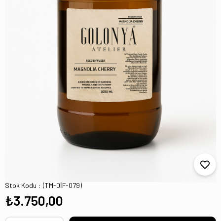
MAGNOLİA CHERY 1 LİTRE ÇUBUKLU ODA
KOKUSU REFİLL
Stok Kodu
(TM-DİF-079)
₺3.750,00