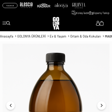
Kurumsal
Kolay İade
Sipariş Takip
Anasayfa
GOLONYA ÜRÜNLERİ
Ev & Yaşam
Ortam & Oda Kokuları
MAGN