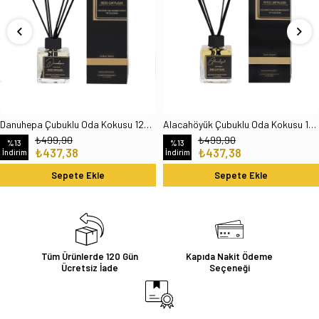
Danuhepa Çubuklu Oda Kokusu 120 Ml
Alacahöyük Çubuklu Oda Kokusu 120 Ml
₺499,90
₺499,90
%13
%13
₺437,38
₺437,38
İndirim
İndirim
Sepete Ekle
Sepete Ekle
Tüm Ürünlerde 120 Gün
Kapıda Nakit Ödeme
Ücretsiz İade
Seçeneği