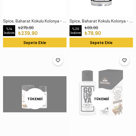
Spice, Baharat Kokulu Kolonya - 250 ml Cam Şişe
Spice, Baharat Kokulu Kolonya - 100 ml Sprey Başlıklı Şişe
₺279,90
₺99,90
%14
%20
₺239,90
₺79,90
İndirim
İndirim
Sepete Ekle
Sepete Ekle
TÜKENDI
TÜKENDI