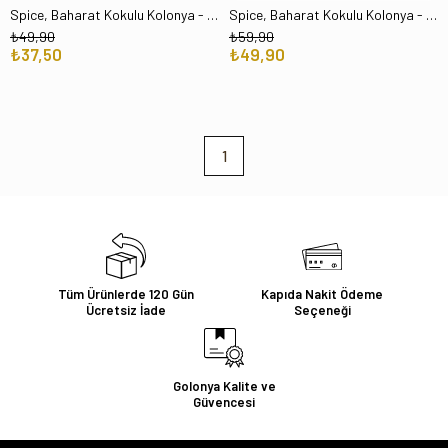
Spice, Baharat Kokulu Kolonya - 30 ml Plastik Şişe
Spice, Baharat Kokulu Kolonya - 50 ml Plastik Şişe
₺49,90
₺59,90
₺37,50
₺49,90
1
Tüm Ürünlerde 120 Gün
Kapıda Nakit Ödeme
Ücretsiz İade
Seçeneği
Golonya Kalite ve
Güvencesi