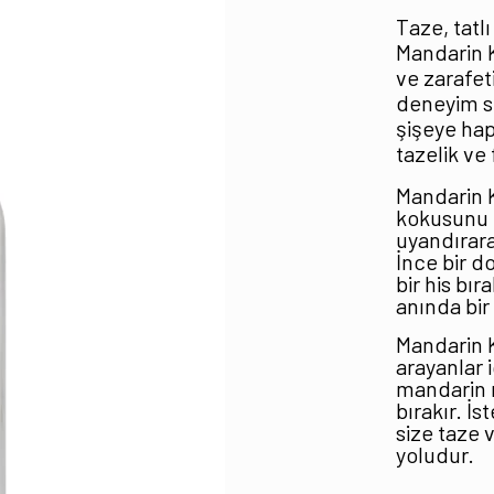
Taze, tatlı
Mandarin K
ve zarafeti
deneyim su
şişeye hap
tazelik ve 
Mandarin K
kokusunu i
uyandırara
İnce bir d
bir his bır
anında bir
Mandarin K
arayanlar 
mandarin n
bırakır. İs
size taze
yoludur.