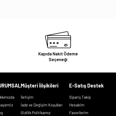
Kapıda Nakit Ödeme
Seçeneği
URUMSAL
Müşteri İilşikileri
E-Satış Destek
kkımızda
İletişim
Sipariş Takip
kayemiz
İade ve Değişim Koşulları
Hesabim
og
Gizlilik Politikamız
Favorilerim