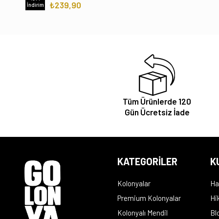
₺239,90
İndirim
Tüm Ürünlerde 120
Gün Ücretsiz İade
KATEGORİLER
K
Kolonyalar
Ha
Premium Kolonyalar
Hi
Kolonyalı Mendil
Bl