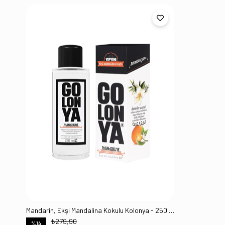
Mandarin, Ekşi Mandalina Kokulu Kolonya - 250 ml Cam Şişe
₺279,90
%14