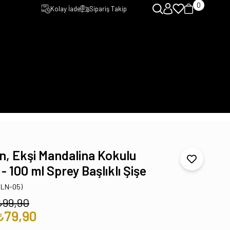
0
Kolay İade
Sipariş Takip
n, Ekşi Mandalina Kokulu
- 100 ml Sprey Başlıklı Şişe
GLN-05)
₺99,90
₺79,90