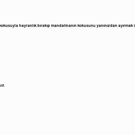
bi kokusuyla hayranlık bırakıp mandalinanın kokusunu yanınızdan ayırma
uz.