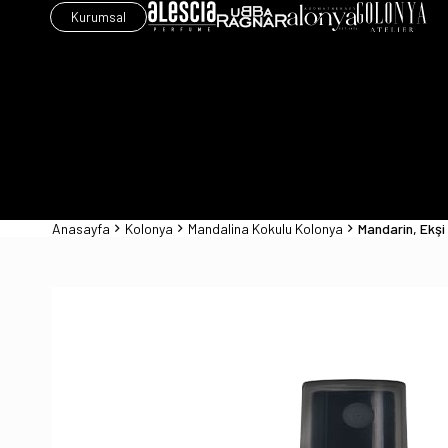
Kurumsal
Anasayfa
Kolonya
Mandalina Kokulu Kolonya
Mandarin, Ekşi