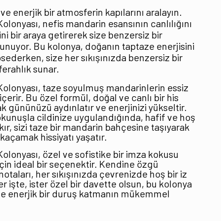
 ve enerjik bir atmosferin kapılarını aralayın.
olonyası, nefis mandarin esansının canlılığını
ni bir araya getirerek size benzersiz bir
nuyor. Bu kolonya, doğanın taptaze enerjisini
sederken, size her sıkışınızda benzersiz bir
ferahlık sunar.
olonyası, taze soyulmuş mandarinlerin essiz
çerir. Bu özel formül, doğal ve canlı bir his
k gününüzü aydınlatır ve enerjinizi yükseltir.
okunuşla cildinize uygulandığında, hafif ve hoş
akır, sizi taze bir mandarin bahçesine taşıyarak
 kaçamak hissiyatı yaşatır.
olonyası, özel ve sofistike bir imza kokusu
için ideal bir seçenektir. Kendine özgü
otaları, her sıkışınızda çevrenizde hoş bir iz
ter işte, ister özel bir davette olsun, bu kolonya
 ve enerjik bir duruş katmanın mükemmel