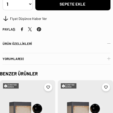
Fiyat Düşünce Haber Ver
PAYLAŞ:
ÜRÜN ÖZELLIKLERI
YORUMLAR
(0)
BENZER ÜRÜNLER
ÜCRETSIZ
ÜCRETSIZ
KARGO
KARGO