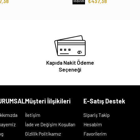
7,38
₺437,38
İndirim
Kapıda Nakit Ödeme
Seçeneği
URUMSAL
Müşteri İilşikileri
E-Satış Destek
kkımızda
İletişim
Sipariş Takip
kayemiz
İade ve Değişim Koşulları
Hesabim
og
Gizlilik Politikamız
Favorilerim