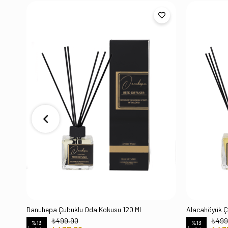
Danuhepa Çubuklu Oda Kokusu 120 Ml
Alacahöyük Ç
₺499,90
₺499
%13
%13