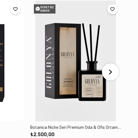
ÜCRETSIZ
KARGO
Botanica Niche Seri Premium Oda & Ofis Ortam Kokusu 500ML Bambu Çubuklu
₺2.500,00
₺2.