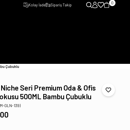
0
Kolay İade
Sipariş Takip
bu Çubuklu
Niche Seri Premium Oda & Ofis
okusu 500ML Bambu Çubuklu
TM-GLN-139)
,00