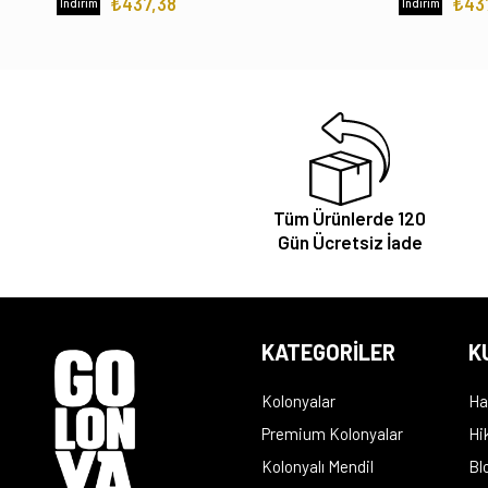
₺437,38
₺43
İndirim
İndirim
Tüm Ürünlerde 120
Gün Ücretsiz İade
KATEGORİLER
K
Kolonyalar
Ha
Premium Kolonyalar
Hi
Kolonyalı Mendil
Bl