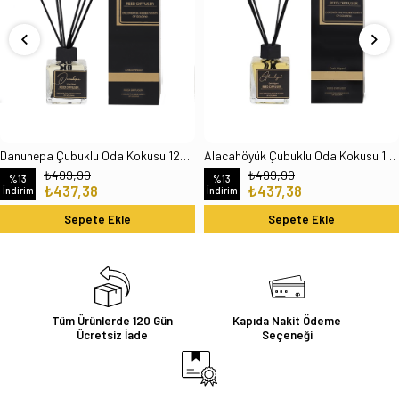
Danuhepa Çubuklu Oda Kokusu 120 Ml
Alacahöyük Çubuklu Oda Kokusu 120 Ml
₺499,90
₺499,90
%13
%13
₺437,38
₺437,38
İndirim
İndirim
Sepete Ekle
Sepete Ekle
Tüm Ürünlerde 120 Gün
Kapıda Nakit Ödeme
Ücretsiz İade
Seçeneği