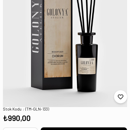
Chorum Niche Seri Premium Oda & Ofis
Ortam Kokusu 200ML Bambu Çubuklu
Stok Kodu
(TM-GLN-133)
₺990,00